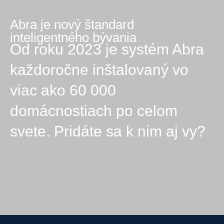
Abra je nový štandard
inteligentného bývania
Od roku 2023 je systém Abra
každoročne inštalovaný vo
viac ako 60 000
domácnostiach po celom
svete. Pridáte sa k nim aj vy?