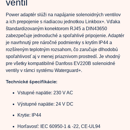
ventil
Power adaptér slúži na napájanie solenoidných ventilov
a ich prepojenie s riadiacou jednotkou Linkbox+. Vďaka
štandardizovaným konektorom RJ45 a DIN43650
zabezpečuje jednoduché a spoľahlivé pripojenie. Adaptér
je navrhnutý pre náročné podmienky s krytím IP44 a
rozšíreným teplotným rozsahom, čo zaručuje dlhodobú
spoľahlivosť aj v menej priaznivom prostredí. Je vhodný
pre všetky kompatibilné Danfoss EV220B solenoidné
ventily v rámci systému Waterguard+.
Technické špecifikácie:
Vstupné napätie: 230 V AC
Výstupné napätie: 24 V DC
Krytie: IP44
Horľavosť: IEC 60950-1 & -22, CE-UL94