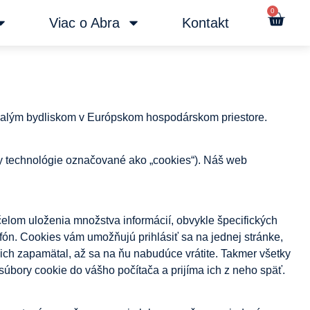
0
Viac o Abra
Kontakt
rvalým bydliskom v Európskom hospodárskom priestore.
tky technológie označované ako „cookies“). Náš web
čelom uloženia množstva informácií, obvykle špecifických
efón. Cookies vám umožňujú prihlásiť sa na jednej stránke,
 ich zapamätal, až sa na ňu nabudúce vrátite. Takmer všetky
súbory cookie do vášho počítača a prijíma ich z neho späť.