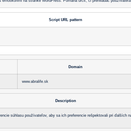
 s emotikonmi na stránke WordPress. Pomáha určiť, či prehliadač používateľ
Script URL pattern
Domain
www.abralife.sk
Description
rencie súhlasu používateľov, aby sa ich preferencie rešpektovali pri ďalších