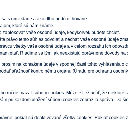
 sa s nimi stane a ako dlho budú uchované.
dajom, ktoré sú nám známe.
ebo zablokovať vaše osobné údaje, kedykoľvek budete chcieť.
áte právo tento súhlas odvolať a nechať vaše osobné údaje zma
správcu všetky vaše osobné údaje a v celom rozsahu ich odovzd
 namietať. Riadime sa tým, ak neexistujú oprávnené dôvody na 
sa prosím na kontaktné údaje v spodnej časti tohto vyhlásenia o
o podať sťažnosť kontrolnému orgánu (Úradu pre ochranu osobný
bo ručne mazať súbory cookies. Môžete tiež určiť, že niektor
 vám pri každom uložení súboru cookies zobrazila správa. Ďalši
ávne, pokiaľ sú deaktivované všetky cookies. Pokiaľ cookies