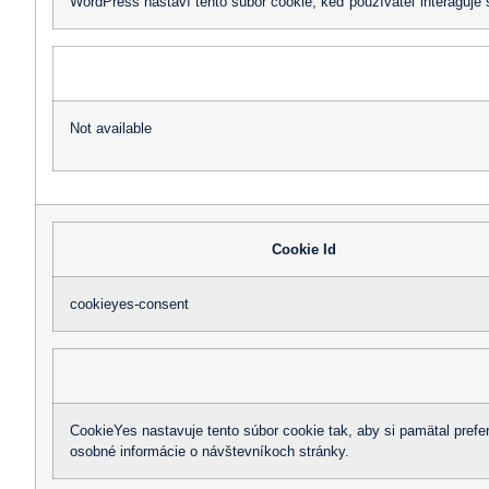
WordPress nastaví tento súbor cookie, keď používateľ interaguje
Not available
Cookie Id
cookieyes-consent
CookieYes nastavuje tento súbor cookie tak, aby si pamätal prefe
osobné informácie o návštevníkoch stránky.