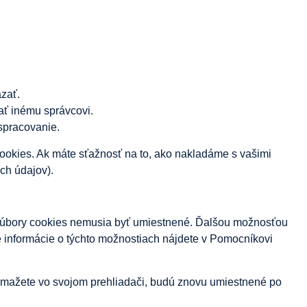
zať.
ať inému správcovi.
spracovanie.
 cookies. Ak máte sťažnosť na to, ako nakladáme s vašimi
ch údajov).
é súbory cookies nemusia byť umiestnené. Ďalšou možnosťou
e informácie o týchto možnostiach nájdete v Pomocníkovi
 zmažete vo svojom prehliadači, budú znovu umiestnené po