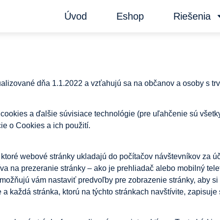
Úvod
Eshop
Riešenia
ualizované dňa 1.1.2022 a vzťahujú sa na občanov a osoby s t
 cookies a ďalšie súvisiace technológie (pre uľahčenie sú vše
e o Cookies a ich použití.
, ktoré webové stránky ukladajú do počítačov návštevníkov za ú
va na prezeranie stránky – ako je prehliadač alebo mobilný tel
Umožňujú vám nastaviť predvoľby pre zobrazenie stránky, aby si
každá stránka, ktorú na týchto stránkach navštívite, zapisuje 