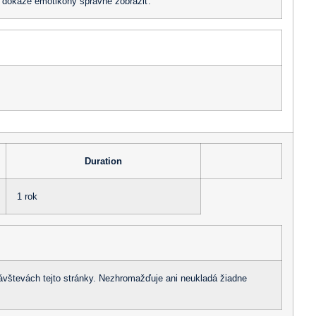
a dokáže emotikony správne zobraziť.
Duration
1 rok
 návštevách tejto stránky. Nezhromažďuje ani neukladá žiadne