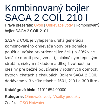
Kombinovaný bojler
SAGA 2 COIL 210 l
Práve prezeráte:
Úvod
|
Ohrievače vody
|
Kombinovaný
bojler SAGA 2 COIL 210 l
SAGA 2 COIL je vylepšená druhá generácia
kombinovaného ohrievača vody pre domáce
použitie. Vďaka prvotriednej izolácii ( o 30% viac
izolácie oproti prvej verzii ), minimálnym tepelným
stratám, nízkym nákladom a dlhej životnosti je
ideálny pre bežné používanie v rodinných domoch,
bytoch, chatách a chalupách. Bojlery SAGA 2 COIL
dodávame v 3 veľkostiach – 150 l, 210 l a 300 litrov.
Katalógové číslo:
11011654 00000
Kategórie:
Ohrievače vody
,
Všetky produkty
Značka:
OSO Hotwater